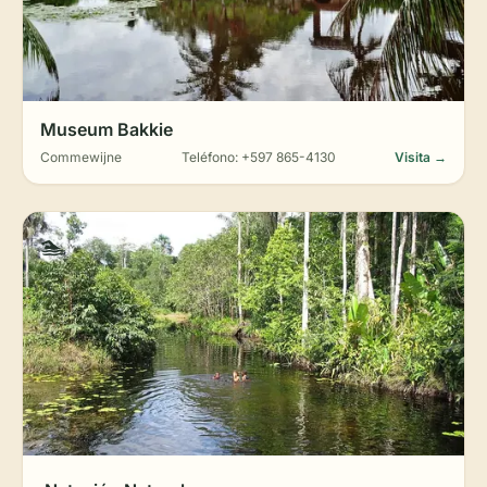
Museum Bakkie
Commewijne
Teléfono: +597 865-4130
Visita →
🏊️