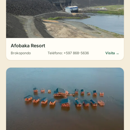
Afobaka Resort
Brokopondo
Teléfono: +597 868-5636
Visita →