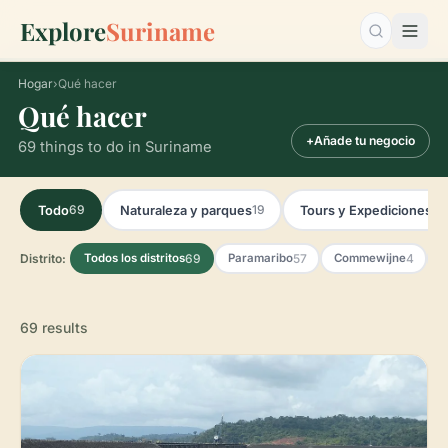
Explore
Suriname
Buscar…
Hogar
›
Qué hacer
Qué hacer
+
Añade tu negocio
69 things to do in Suriname
69
19
29
Todo
Naturaleza y parques
Tours y Expediciones
Distrito:
69
57
4
Todos los distritos
Paramaribo
Commewijne
P
69 results