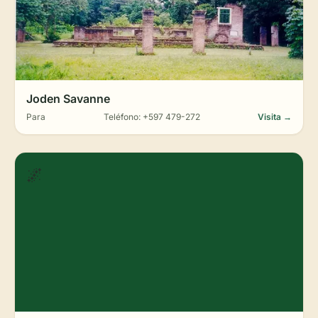
Joden Savanne
Para
Teléfono: +597 479-272
Visita →
🌌