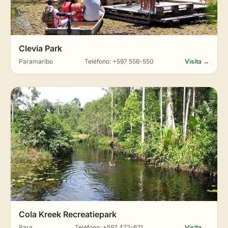
Clevia Park
Paramaribo
Teléfono: +597 556-550
Visita →
Cola Kreek Recreatiepark
Para
Teléfono: +597 472-621
Visita →