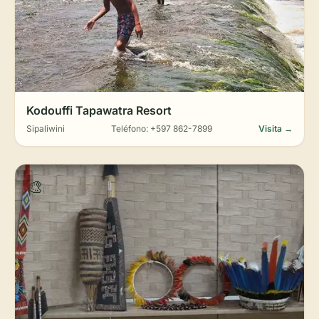
Kodouffi Tapawatra Resort
Sipaliwini
Teléfono: +597 862-7899
Visita →
🎨