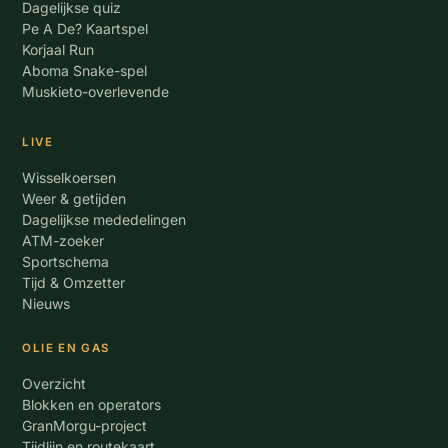
Dagelijkse quiz
Pe A De? Kaartspel
Korjaal Run
Aboma Snake-spel
Muskieto-overlevende
LIVE
Wisselkoersen
Weer & getijden
Dagelijkse mededelingen
ATM-zoeker
Sportschema
Tijd & Omzetter
Nieuws
OLIE EN GAS
Overzicht
Blokken en operators
GranMorgu-project
Tijdlijn en routekaart