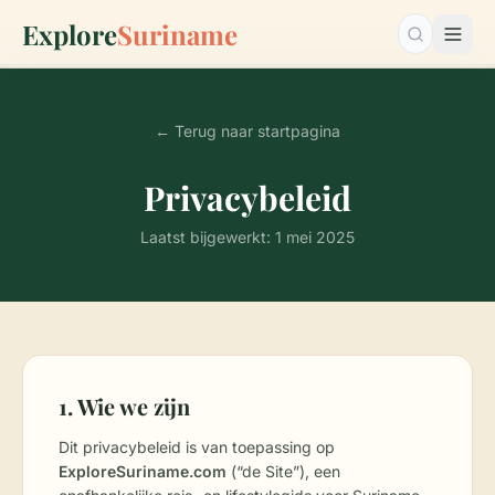
Explore
Suriname
Zoeken…
← Terug naar startpagina
Privacybeleid
Laatst bijgewerkt: 1 mei 2025
1. Wie we zijn
Dit privacybeleid is van toepassing op
ExploreSuriname.com
(“de Site”), een