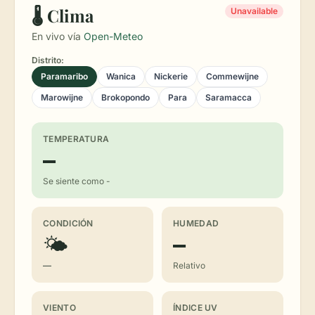
🌡️ Clima
Unavailable
En vivo vía
Open-Meteo
Distrito:
Paramaribo
Wanica
Nickerie
Commewijne
Marowijne
Brokopondo
Para
Saramacca
TEMPERATURA
—
Se siente como -
CONDICIÓN
HUMEDAD
🌤
—
—
Relativo
VIENTO
ÍNDICE UV