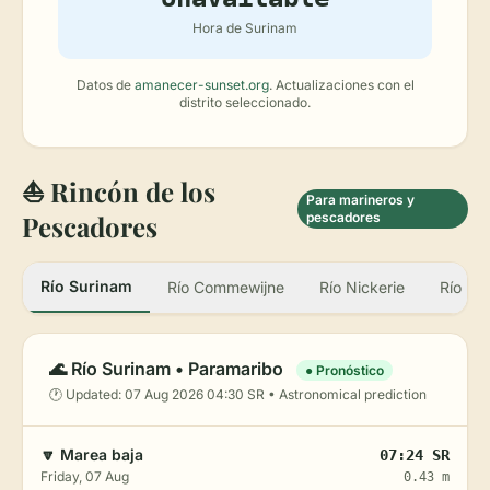
Hora de Surinam
Datos de
amanecer-sunset.org
. Actualizaciones con el
distrito seleccionado.
⛵️ Rincón de los
Para marineros y
Pescadores
pescadores
Río Surinam
Río Commewijne
Río Nickerie
Río Ma
🌊 Río Surinam • Paramaribo
● Pronóstico
🕐 Updated: 07 Aug 2026 04:30 SR • Astronomical prediction
🔽 Marea baja
07:24 SR
Friday, 07 Aug
0.43 m