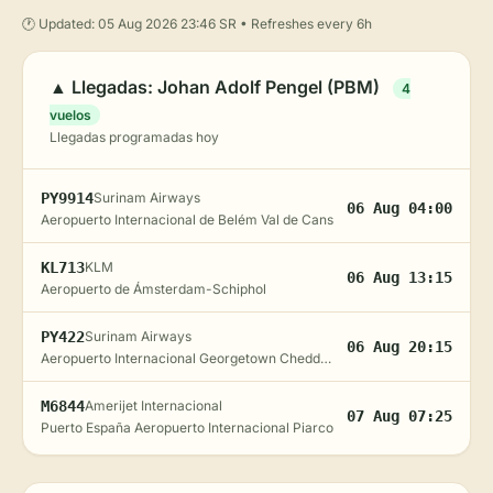
🕐 Updated: 05 Aug 2026 23:46 SR • Refreshes every 6h
▲ Llegadas: Johan Adolf Pengel (PBM)
4
vuelos
Llegadas programadas hoy
PY9914
Surinam Airways
06 Aug 04:00
Aeropuerto Internacional de Belém Val de Cans
KL713
KLM
06 Aug 13:15
Aeropuerto de Ámsterdam-Schiphol
PY422
Surinam Airways
06 Aug 20:15
Aeropuerto Internacional Georgetown Cheddi Jagan
M6844
Amerijet Internacional
07 Aug 07:25
Puerto España Aeropuerto Internacional Piarco