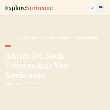
Explore
Suriname
Buscar…
Hogar
›
Servicios
›
Anton De Kom Universiteit Van Suriname
Anton De Kom
Universiteit Van
Suriname
Paramaribo, Suriname