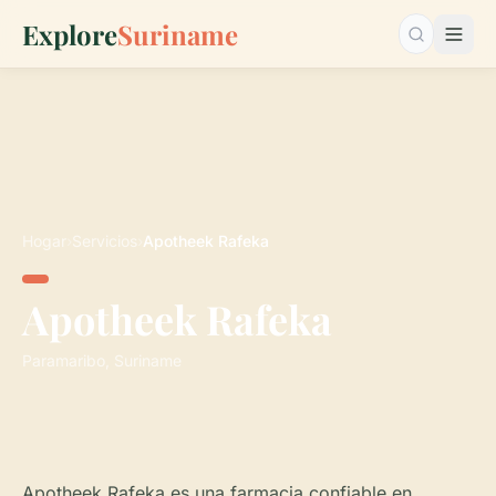
Explore
Suriname
Buscar…
Hogar
›
Servicios
›
Apotheek Rafeka
Apotheek Rafeka
Paramaribo, Suriname
Apotheek Rafeka es una farmacia confiable en