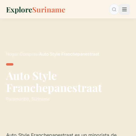
Explore
Suriname
Buscar…
Hogar
›
Compras
›
Auto Style Franchepanestraat
Auto Style
Franchepanestraat
Paramaribo, Suriname
Auto Style Franchepanestraat es un minorista de