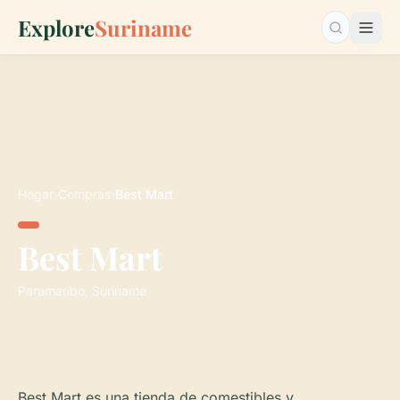
Explore
Suriname
Buscar…
Hogar
›
Compras
›
Best Mart
Best Mart
Paramaribo, Suriname
Best Mart es una tienda de comestibles y