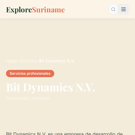
Explore
Suriname
Buscar…
Hogar
›
Servicios
›
Bit Dynamics N.V.
Servicios profesionales
Bit Dynamics N.V.
Paramaribo, Suriname
Bit Dynamics N.V. es una empresa de desarrollo de