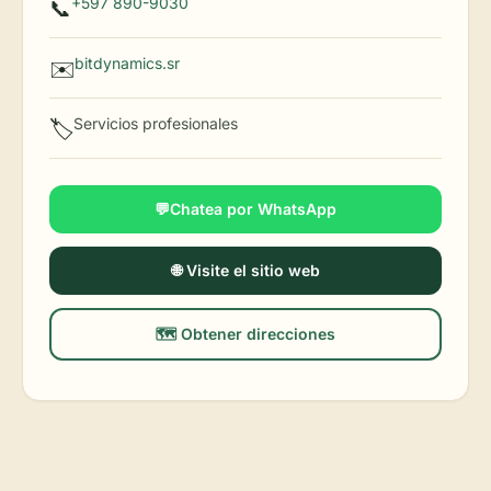
+597 890-9030
📞
bitdynamics.sr
✉️
Servicios profesionales
🏷️
💬Chatea por WhatsApp
🌐 Visite el sitio web
🗺️ Obtener direcciones