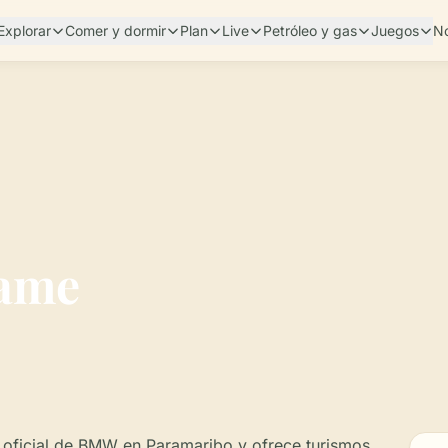
Explorar
Comer y dormir
Plan
Live
Petróleo y gas
Juegos
No
ame
oficial de BMW en Paramaribo y ofrece turismos,