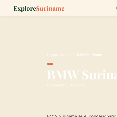
Explore
Suriname
Hogar
›
Servicios
›
BMW Suriname
BMW Surin
Paramaribo, Suriname
BMW Suriname es el concesionario 