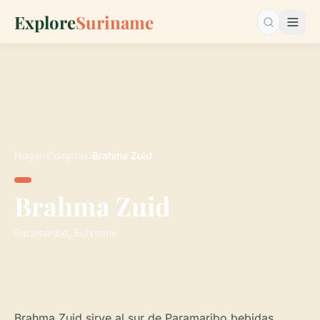
Explore
Suriname
Buscar…
Hogar
›
Compras
›
Brahma Zuid
Brahma Zuid
Paramaribo, Suriname
Brahma Zuid sirve al sur de Paramaribo bebidas,