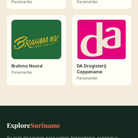
Paramaribo
Paramaribo
Brahma Noord
DA Drogisterij
Coppename
Paramaribo
Paramaribo
Explore
Suriname
Su guía de lugares para comer, hospedarse, explorar y