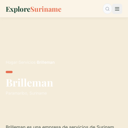
Explore
Suriname
Buscar…
Hogar
›
Servicios
›
Brilleman
Brilleman
Paramaribo, Suriname
Brilleman es una empresa de servicios de Surinam