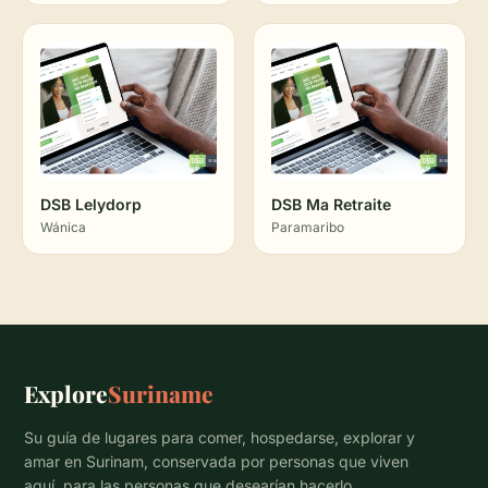
DSB Lelydorp
DSB Ma Retraite
Wánica
Paramaribo
Explore
Suriname
Su guía de lugares para comer, hospedarse, explorar y
amar en Surinam, conservada por personas que viven
aquí, para las personas que desearían hacerlo.