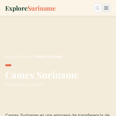
Explore
Suriname
Buscar…
Hogar
›
Servicios
›
Camex Suriname
Camex Suriname
Paramaribo, Suriname
Camex Suriname es una empresa de transferencia de