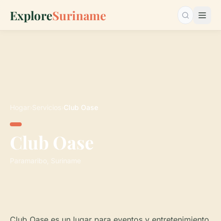
Explore
Suriname
Buscar…
Hogar
›
Servicios
›
Club Oase
Club Oase
Paramaribo, Suriname
Club Oase es un lugar para eventos y entretenimiento