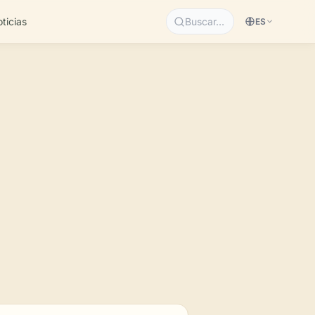
ticias
Buscar…
ES