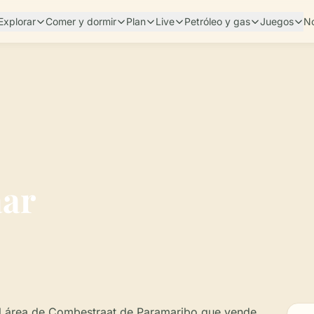
Explorar
Comer y dormir
Plan
Live
Petróleo y gas
Juegos
No
ar
 área de Combestraat de Paramaribo que vende