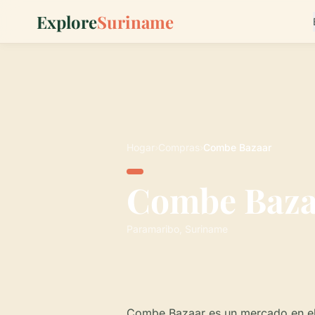
Explore
Suriname
Hogar
›
Compras
›
Combe Bazaar
Combe Baza
Paramaribo, Suriname
Combe Bazaar es un mercado en el