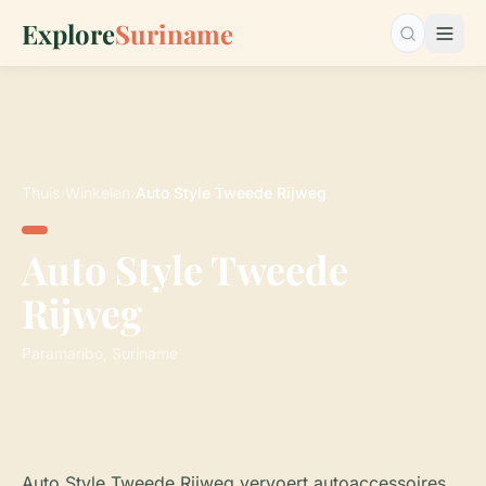
Explore
Suriname
Zoeken…
Thuis
›
Winkelen
›
Auto Style Tweede Rijweg
Auto Style Tweede
Rijweg
Paramaribo, Suriname
Auto Style Tweede Rijweg vervoert autoaccessoires,