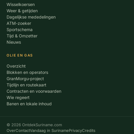
Wisselkoersen
Weer & getijden
Dagelijkse mededelingen
ATM-zoeker
Sportschema
Tijd & Omzetter
Nieuws
OLIE EN GAS
Overzicht
Blokken en operators
GranMorgu-project
Tijdlijn en routekaart
Contracten en voorwaarden
Wie regeert
Banen en lokale inhoud
© 2026 OntdekSuriname.com
Over
Contact
Vandaag in Suriname
Privacy
Credits