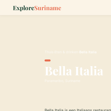
Explore
Suriname
Thuis
›
Eten & drinken
›
Bella Italia
Bella Italia
Paramaribo, Suriname
Bella Italia is een Italiaans restaur