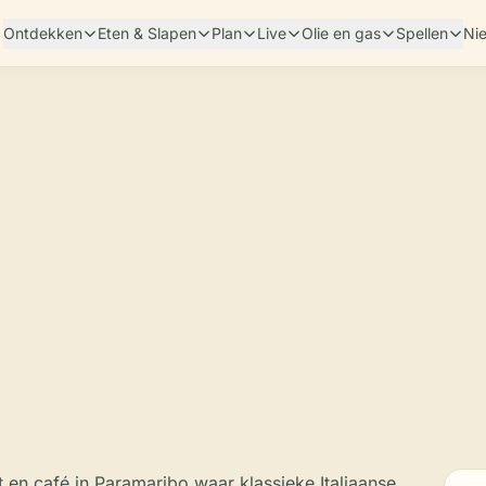
Ontdekken
Eten & Slapen
Plan
Live
Olie en gas
Spellen
Ni
ant en café in Paramaribo waar klassieke Italiaanse