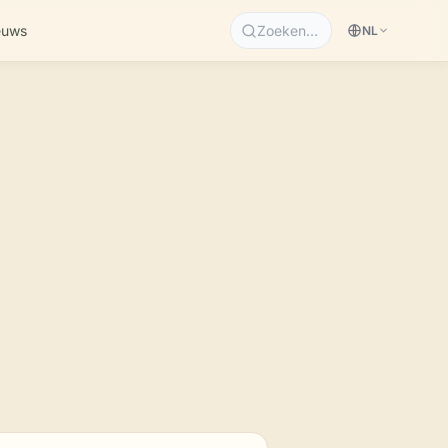
euws
Zoeken…
NL