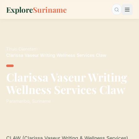
Explore
Suriname
Zoeken…
Thuis
›
Diensten
›
Clarissa Vaseur Writing Wellness Services Claw
Clarissa Vaseur Writing
Wellness Services Claw
Paramaribo, Suriname
CLAW (Clarissa Vaseur Writing & Wellness Services)