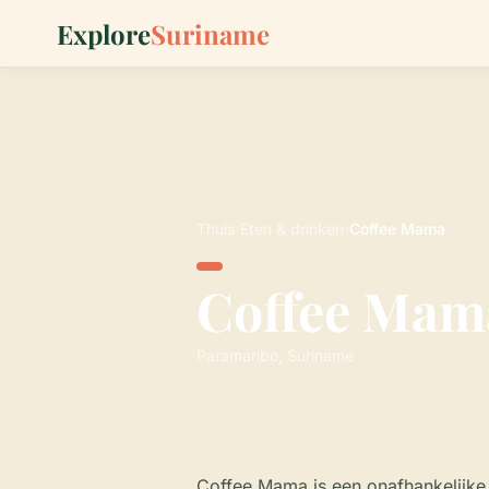
Explore
Suriname
Thuis
›
Eten & drinken
›
Coffee Mama
Coffee Mam
Paramaribo, Suriname
Coffee Mama is een onafhankelijke