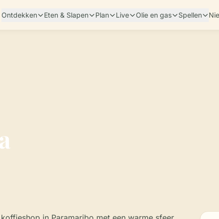
Ontdekken
Eten & Slapen
Plan
Live
Olie en gas
Spellen
Ni
a
 koffieshop in Paramaribo met een warme sfeer,