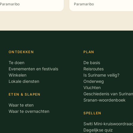
Paramaribo
Paramaribo
ONTDEKKEN
PLAN
Te doen
De basis
Evenementen en festivals
Reisroutes
Winkelen
Is Suriname veilig?
Lokale diensten
Onderweg
Vluchten
Geschiedenis van Surina
ETEN & SLAPEN
Sranan-woordenboek
Waar te eten
Waar te overnachten
SPELLEN
Switi Mini-kruiswoordraa
Dagelijkse quiz