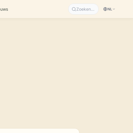
euws
Zoeken…
NL