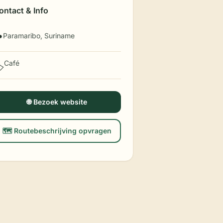
ontact & Info
Paramaribo, Suriname

Café
️
🌐 Bezoek website
🗺️ Routebeschrijving opvragen