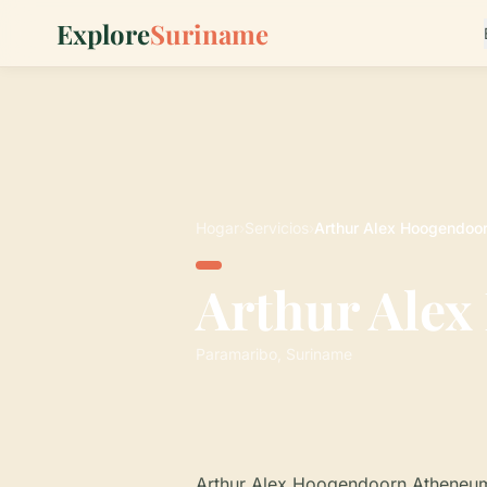
Explore
Suriname
Hogar
›
Servicios
›
Arthur Alex Hoogendoo
Arthur Ale
Paramaribo, Suriname
Arthur Alex Hoogendoorn Atheneum