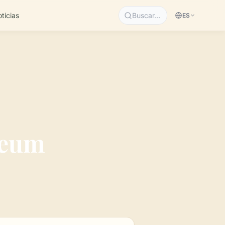
ticias
Buscar…
ES
neum