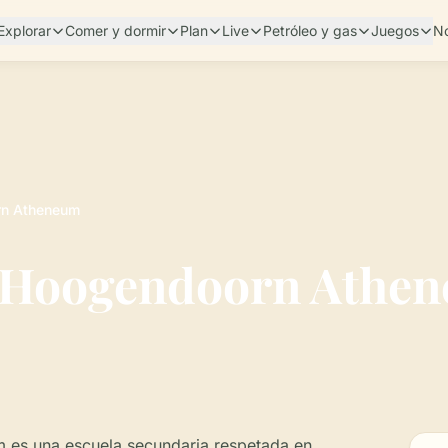
Explorar
Comer y dormir
Plan
Live
Petróleo y gas
Juegos
No
rn Atheneum
x Hoogendoorn Athe
 es una escuela secundaria respetada en