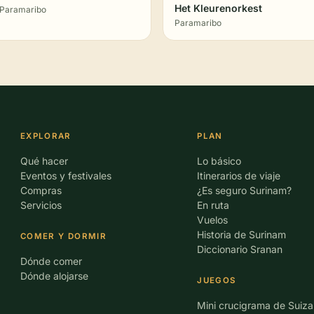
Het Kleurenorkest
Paramaribo
Paramaribo
EXPLORAR
PLAN
Qué hacer
Lo básico
Eventos y festivales
Itinerarios de viaje
Compras
¿Es seguro Surinam?
Servicios
En ruta
Vuelos
Historia de Surinam
COMER Y DORMIR
Diccionario Sranan
Dónde comer
Dónde alojarse
JUEGOS
Mini crucigrama de Suiza