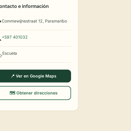
ontacto e información
Commewijnestraat 12, Paramaribo

+597 401032

Escuela
️
📍 Ver en Google Maps
🗺️ Obtener direcciones