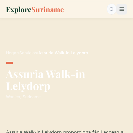
Explore
Suriname
Buscar…
Hogar
›
Servicios
›
Assuria Walk-in Lelydorp
Assuria Walk-in
Lelydorp
Wanica, Suriname
Assuria Walk-in Lelydorp proporciona fácil acceso a