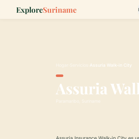
Explore
Suriname
Hogar
›
Servicios
›
Assuria Walk-in City
Assuria Wal
Paramaribo, Suriname
Assuria Insurance Walk-in City es u