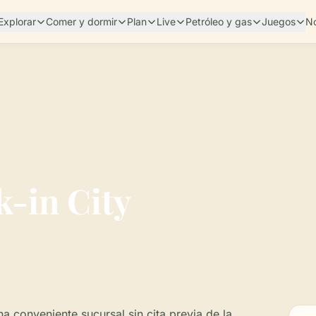
Explorar
Comer y dormir
Plan
Live
Petróleo y gas
Juegos
No
k-in City
na conveniente sucursal sin cita previa de la