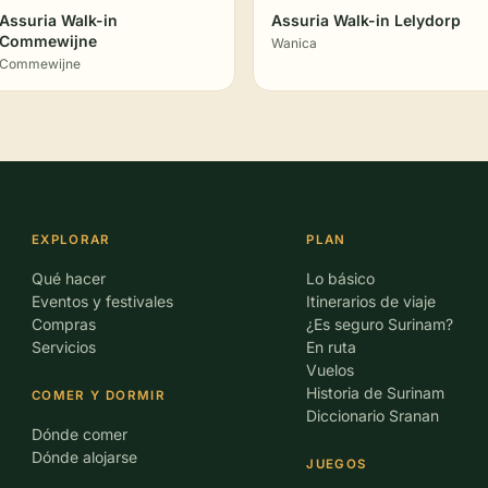
Assuria Walk-in
Assuria Walk-in Lelydorp
Commewijne
Wanica
Commewijne
EXPLORAR
PLAN
Qué hacer
Lo básico
Eventos y festivales
Itinerarios de viaje
Compras
¿Es seguro Surinam?
Servicios
En ruta
Vuelos
Historia de Surinam
COMER Y DORMIR
Diccionario Sranan
Dónde comer
Dónde alojarse
JUEGOS