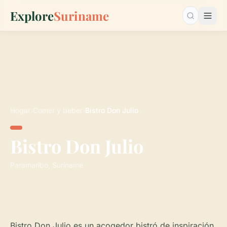
Explore
Suriname
Buscar…
Hogar
›
Comer y beber
›
Bistro Don Julio
Bistro Don Julio
Paramaribo, Suriname
Bistro Don Julio es un acogedor bistró de inspiración