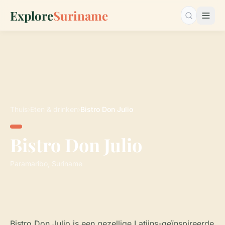
Explore
Suriname
Zoeken…
Thuis
›
Eten & drinken
›
Bistro Don Julio
Bistro Don Julio
Paramaribo, Suriname
Bistro Don Julio is een gezellige Latijns-geïnspireerde