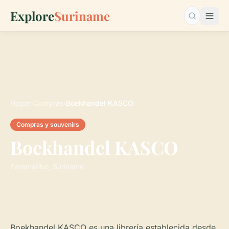
Explore
Suriname
Buscar…
Hogar
›
Compras
›
Boekhandel KASCO
Compras y souvenirs
Boekhandel KASCO
Paramaribo, Suriname
Boekhandel KASCO es una librería establecida desde