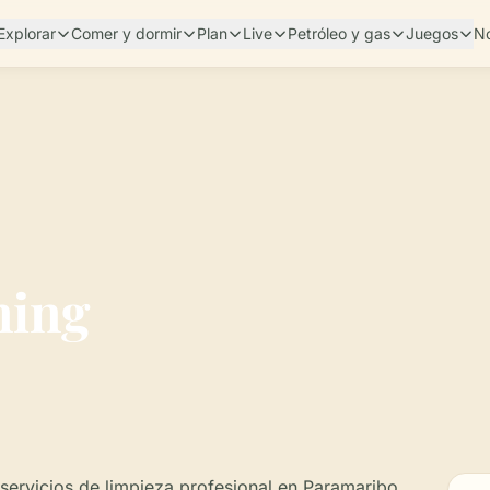
Explorar
Comer y dormir
Plan
Live
Petróleo y gas
Juegos
No
ning
servicios de limpieza profesional en Paramaribo