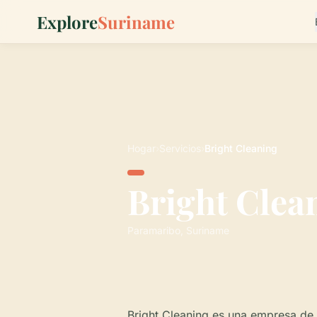
Explore
Suriname
Hogar
›
Servicios
›
Bright Cleaning
Bright Clea
Paramaribo, Suriname
Bright Cleaning es una empresa de 