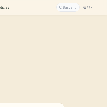
ticias
Buscar…
ES