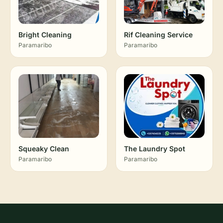
Bright Cleaning
Rif Cleaning Service
Paramaribo
Paramaribo
Squeaky Clean
The Laundry Spot
Paramaribo
Paramaribo