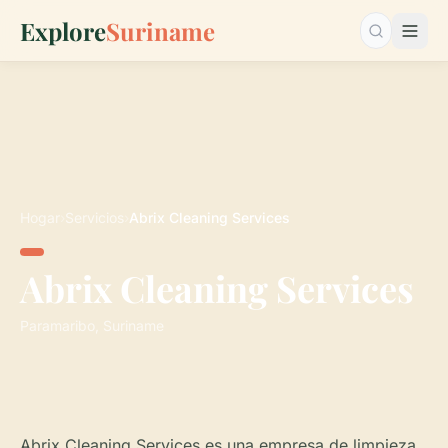
Explore
Suriname
Buscar…
Hogar
›
Servicios
›
Abrix Cleaning Services
Abrix Cleaning Services
Paramaribo, Suriname
Abrix Cleaning Services es una empresa de limpieza