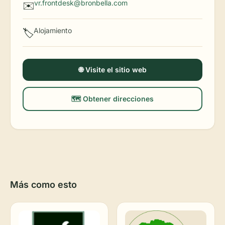
vr.frontdesk@bronbella.com
✉️
Alojamiento
🏷️
🌐 Visite el sitio web
🗺️ Obtener direcciones
Más como esto