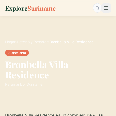
Explore
Suriname
Buscar…
Hogar
›
Hoteles y Posadas
›
Bronbella Villa Residence
Alojamiento
Bronbella Villa
Residence
Paramaribo, Suriname
Bronbella Villa Residence es un complejo de villas