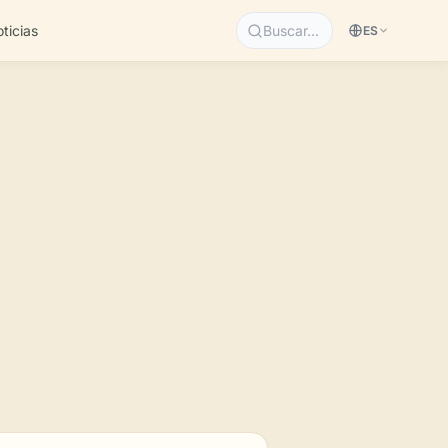
ticias
Buscar…
ES