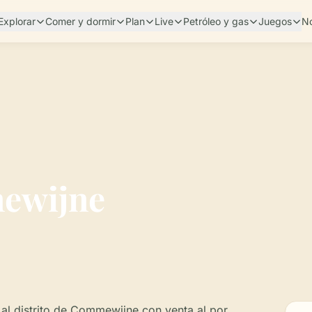
Explorar
Comer y dormir
Plan
Live
Petróleo y gas
Juegos
No
ewijne
l distrito de Commewijne con venta al por