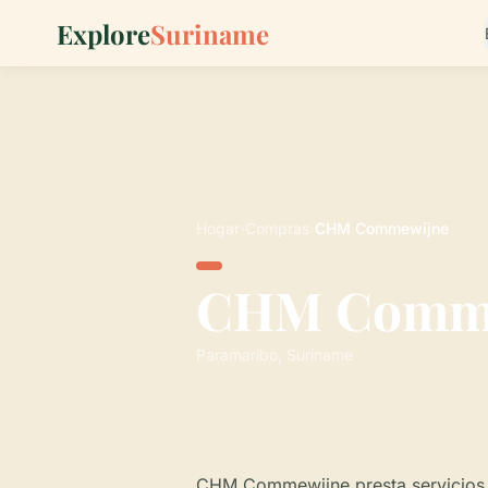
Explore
Suriname
Hogar
›
Compras
›
CHM Commewijne
CHM Comm
Paramaribo, Suriname
CHM Commewijne presta servicios a