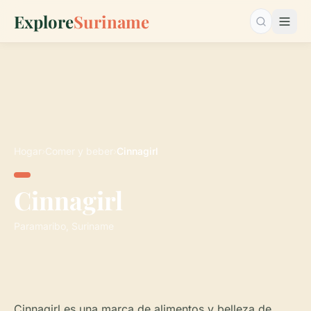
Explore
Suriname
Buscar…
Hogar
›
Comer y beber
›
Cinnagirl
Cinnagirl
Paramaribo, Suriname
Cinnagirl es una marca de alimentos y belleza de