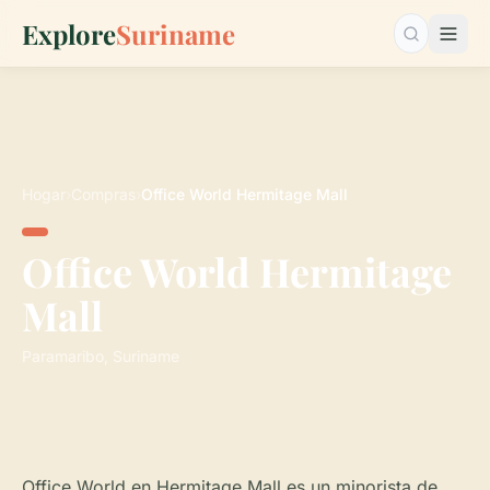
Explore
Suriname
Buscar…
Hogar
›
Compras
›
Office World Hermitage Mall
Office World Hermitage
Mall
Paramaribo, Suriname
Office World en Hermitage Mall es un minorista de