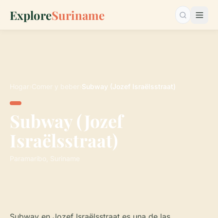
Explore
Suriname
Buscar…
Hogar
›
Comer y beber
›
Subway (Jozef Israëlsstraat)
Subway (Jozef
Israëlsstraat)
Paramaribo, Suriname
Subway en Jozef Israëlsstraat es una de las