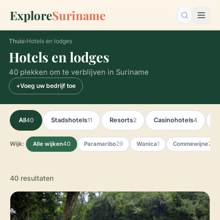
Explore
Suriname
Zoeken…
Thuis
›
Hotels en lodges
Hotels en lodges
40 plekken om te verblijven in Suriname
+
Voeg uw bedrijf toe
40
11
2
4
All
Stadshotels
Resorts
Casinohotels
E
Wijk:
40
29
1
2
Alle wijken
Paramaribo
Wanica
Commewijne
40 resultaten