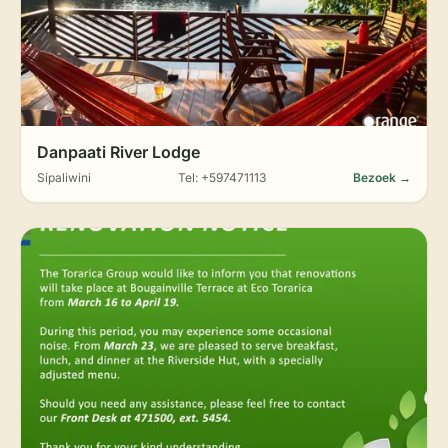
Danpaati River Lodge
Sipaliwini
Tel: +597471113
Bezoek →