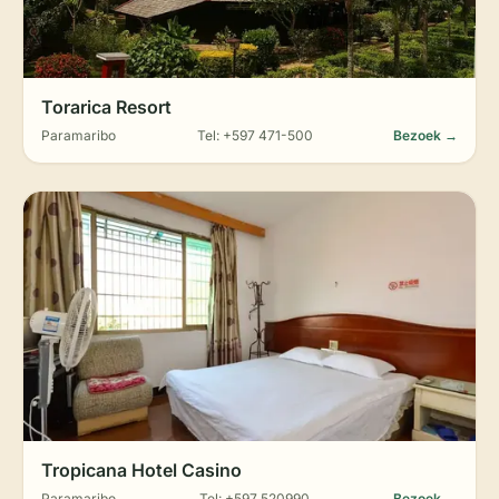
Torarica Resort
Paramaribo
Tel: +597 471-500
Bezoek →
Tropicana Hotel Casino
Paramaribo
Tel: +597 520990
Bezoek →