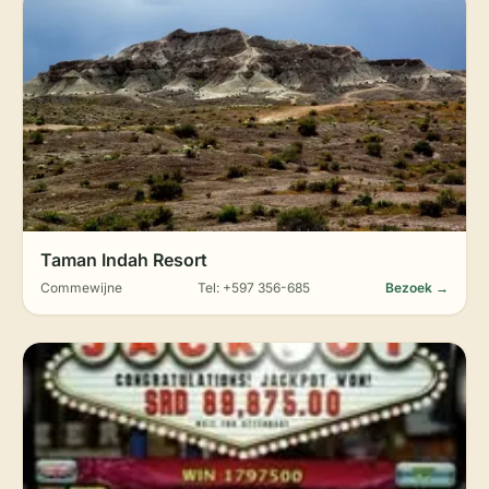
Taman Indah Resort
Commewijne
Tel: +597 356-685
Bezoek →