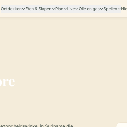
Ontdekken
Eten & Slapen
Plan
Live
Olie en gas
Spellen
Ni
ore
gezondheidswinkel in Suriname die