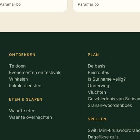
Paramaribo
Paramaribo
ONTDEKKEN
PLAN
Te doen
De basis
Evenementen en festivals
Reisroutes
Winkelen
Is Suriname veilig?
Lokale diensten
Onderweg
Vluchten
Geschiedenis van Surina
ETEN & SLAPEN
Sranan-woordenboek
Waar te eten
Waar te overnachten
SPELLEN
Switi Mini-kruiswoordraa
Dagelijkse quiz