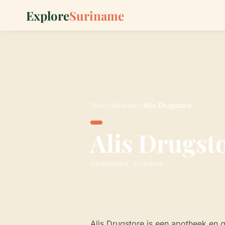
Explore
Suriname
Thuis
›
Winkelen
›
Alis Drugstore
Alis Drugst
Paramaribo, Suriname
Alis Drugstore is een apotheek en 