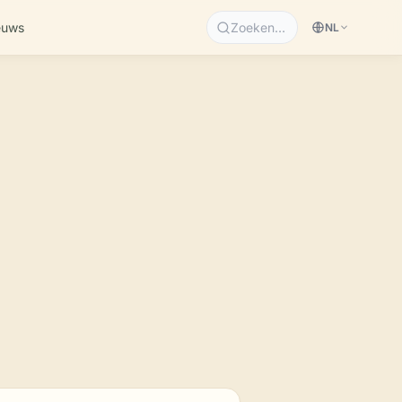
euws
Zoeken…
NL