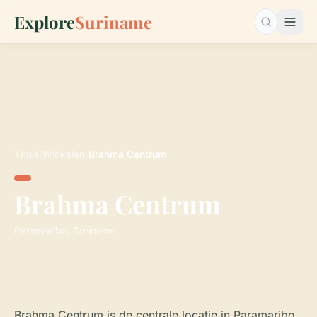
Explore
Suriname
Zoeken…
Thuis
›
Winkelen
›
Brahma Centrum
Brahma Centrum
Paramaribo, Suriname
Brahma Centrum is de centrale locatie in Paramaribo