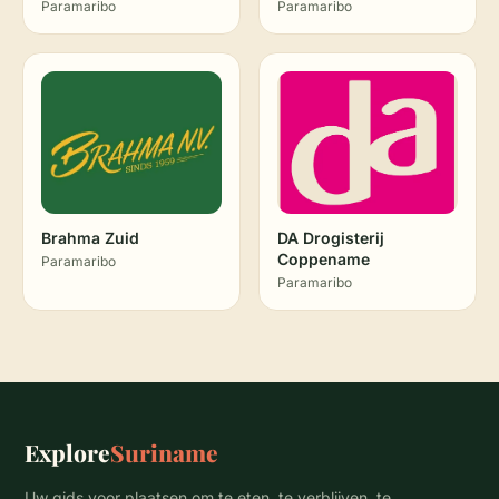
Paramaribo
Paramaribo
Brahma Zuid
DA Drogisterij
Coppename
Paramaribo
Paramaribo
Explore
Suriname
Uw gids voor plaatsen om te eten, te verblijven, te