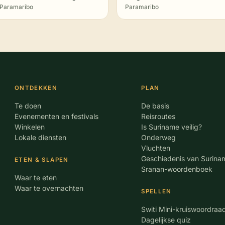
Paramaribo
Paramaribo
ONTDEKKEN
PLAN
Te doen
De basis
Evenementen en festivals
Reisroutes
Winkelen
Is Suriname veilig?
Lokale diensten
Onderweg
Vluchten
Geschiedenis van Surina
ETEN & SLAPEN
Sranan-woordenboek
Waar te eten
Waar te overnachten
SPELLEN
Switi Mini-kruiswoordraa
Dagelijkse quiz