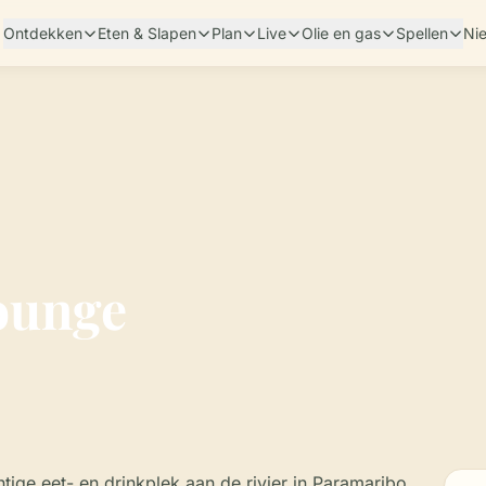
Ontdekken
Eten & Slapen
Plan
Live
Olie en gas
Spellen
Ni
ounge
tige eet- en drinkplek aan de rivier in Paramaribo