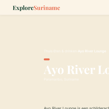
Explore
Suriname
Thuis
›
Eten & drinken
›
Ayo River Lounge
Ayo River L
Paramaribo, Suriname
Ayo River Lounge is een schilderach