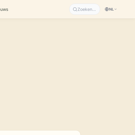
euws
Zoeken…
NL