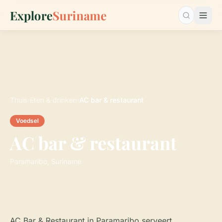
Explore
Suriname
Zoeken…
Thuis
›
Eten & drinken
›
AC bar & restaurant
Voedsel
AC bar & restaurant
Paramaribo, Suriname
AC Bar & Restaurant in Paramaribo serveert