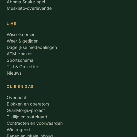
Aboma Snake-spel
Muskieto-overlevende
LIVE
Wisselkoersen
Weer & getijden
Dagelijkse mededelingen
ATM-zoeker
Sportschema
Tijd & Omzetter
Nieuws
OLIE EN GAS
Overzicht
Blokken en operators
GranMorgu-project
Tijdlijn en routekaart
Contracten en voorwaarden
Wie regeert
Banen en lokale inhoud