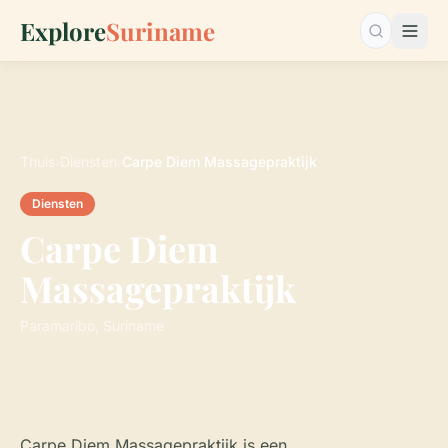
Explore
Suriname
Zoeken…
Thuis
›
Diensten
›
Carpe Diem Massagepraktijk
Diensten
Carpe Diem
Massagepraktijk
Paramaribo, Suriname
Carpe Diem Massagepraktijk is een