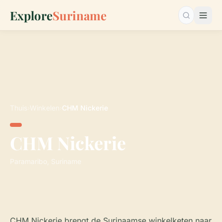
Explore
Suriname
Zoeken…
Thuis
›
Winkelen
›
CHM Nickerie
CHM Nickerie
Paramaribo, Suriname
CHM Nickerie brengt de Surinaamse winkelketen naar