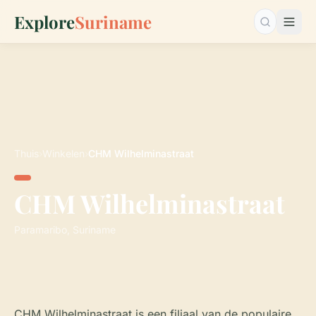
Explore
Suriname
Zoeken…
Thuis
›
Winkelen
›
CHM Wilhelminastraat
CHM Wilhelminastraat
Paramaribo, Suriname
CHM Wilhelminastraat is een filiaal van de populaire