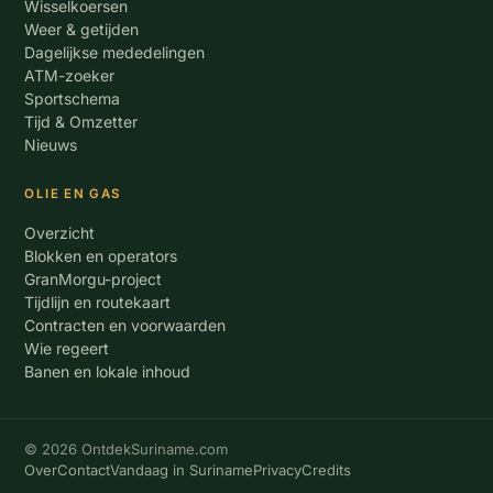
Wisselkoersen
Weer & getijden
Dagelijkse mededelingen
ATM-zoeker
Sportschema
Tijd & Omzetter
Nieuws
OLIE EN GAS
Overzicht
Blokken en operators
GranMorgu-project
Tijdlijn en routekaart
Contracten en voorwaarden
Wie regeert
Banen en lokale inhoud
© 2026 OntdekSuriname.com
Over
Contact
Vandaag in Suriname
Privacy
Credits