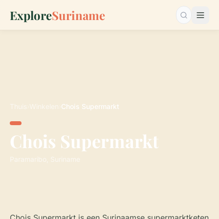
Explore
Suriname
Zoeken…
Thuis
›
Winkelen
›
Chois Supermarkt
Chois Supermarkt
Paramaribo, Suriname
Chois Supermarkt is een Surinaamse supermarktketen