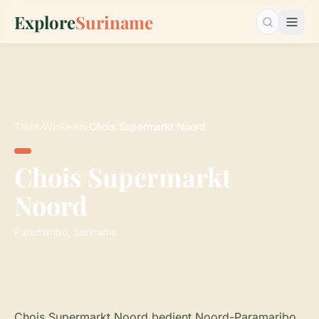
Explore
Suriname
Zoeken…
Thuis
›
Winkelen
›
Chois Supermarkt Noord
Chois Supermarkt
Noord
Paramaribo, Suriname
Chois Supermarkt Noord bedient Noord-Paramaribo