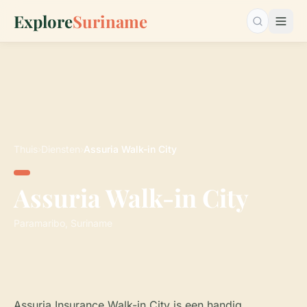
Explore
Suriname
Zoeken…
Thuis
›
Diensten
›
Assuria Walk-in City
Assuria Walk-in City
Paramaribo, Suriname
Assuria Insurance Walk-in City is een handig