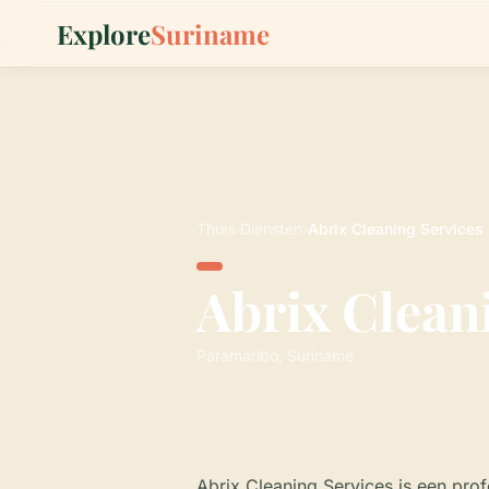
Explore
Suriname
Thuis
›
Diensten
›
Abrix Cleaning Services
Abrix Clean
Paramaribo, Suriname
Abrix Cleaning Services is een pro