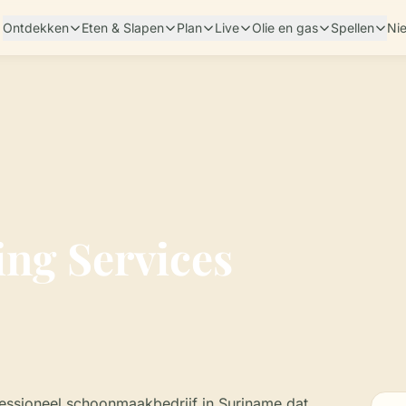
Ontdekken
Eten & Slapen
Plan
Live
Olie en gas
Spellen
Ni
ing Services
fessioneel schoonmaakbedrijf in Suriname dat