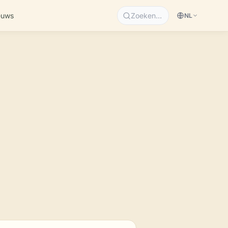
euws
Zoeken…
NL