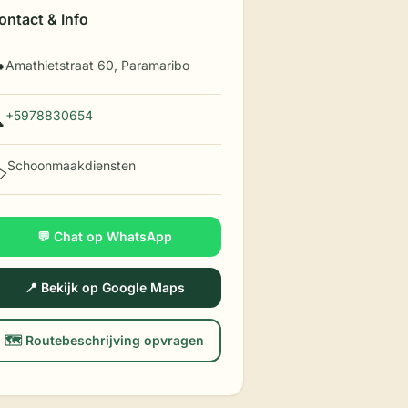
ontact & Info
Amathietstraat 60, Paramaribo

+5978830654

Schoonmaakdiensten
️
💬 Chat op WhatsApp
📍 Bekijk op Google Maps
🗺️ Routebeschrijving opvragen