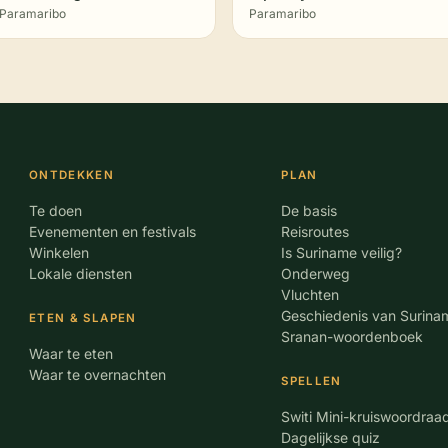
Paramaribo
Paramaribo
ONTDEKKEN
PLAN
Te doen
De basis
Evenementen en festivals
Reisroutes
Winkelen
Is Suriname veilig?
Lokale diensten
Onderweg
Vluchten
Geschiedenis van Surina
ETEN & SLAPEN
Sranan-woordenboek
Waar te eten
Waar te overnachten
SPELLEN
Switi Mini-kruiswoordraa
Dagelijkse quiz