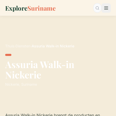
Explore
Suriname
Zoeken…
Thuis
›
Diensten
›
Assuria Walk-in Nickerie
Assuria Walk-in
Nickerie
Nickerie, Suriname
Assuria Walk-in Nickerie brengt de producten en