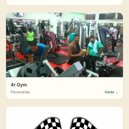
4r Gym
Paramaribo
Visita →