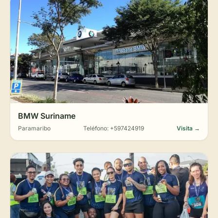
BMW Suriname
Paramaribo
Teléfono: +597424919
Visita →