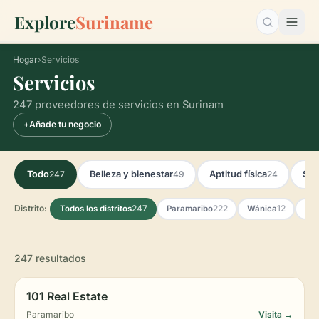
Explore
Suriname
Buscar…
Hogar
›
Servicios
Servicios
247 proveedores de servicios en Surinam
+
Añade tu negocio
247
49
24
Todo
Belleza y bienestar
Aptitud física
Sal
Distrito:
247
222
12
Todos los distritos
Paramaribo
Wánica
Co
247 resultados
101 Real Estate
Paramaribo
Visita →