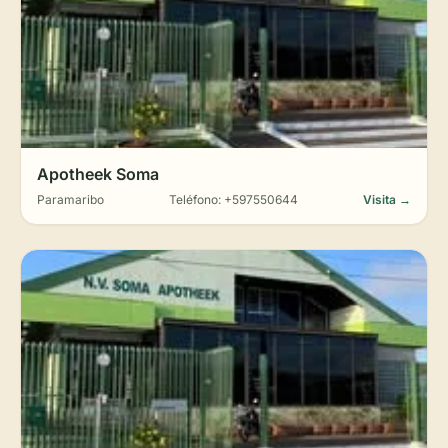
Apotheek Soma
Paramaribo
Teléfono: +597550644
Visita →