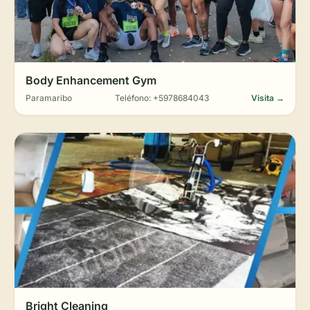
Body Enhancement Gym
Paramaribo
Teléfono: +5978684043
Visita →
Bright Cleaning