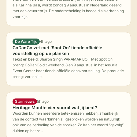
als Kariñha Basi, wordt zondag 9 augustus in Nederland geëerd
met een oeuvreprijs. De onderscheiding is bedoeld als erkenning
voor zijn...
De Ware Tijd
4h ago
CoDanCo zet met ‘Spot On’ tiende officiële
voorstelling op de planken
Tekst en beeld: Sharon Singh PARAMARIBO – Met Spot On
brengt CoDanCo dit weekend, 8 en 9 augustus, in het Assuria
Event Center haar tiende officiële dansvoorstelling. De productie
brengt verschille...
Starnieuws
5h ago
Heritage Month: vier vooral wat jij bent?
Woorden kunnen meerdere betekenissen hebben, afhankelijk
van de context waarbinnen zij gesproken worden en natuurlijk
ook van de bedoeling van de spreker. Zo kan het woord “gevolg”
duiden op het re...