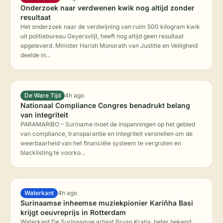
Onderzoek naar verdwenen kwik nog altijd zonder
resultaat
Het onderzoek naar de verdwijning van ruim 500 kilogram kwik
uit politiebureau Geyersvlijt, heeft nog altijd geen resultaat
opgeleverd. Minister Harish Monorath van Justitie en Veiligheid
deelde in...
De Ware Tijd
4h ago
Nationaal Compliance Congres benadrukt belang
van integriteit
PARAMARIBO – Suriname moet de inspanningen op het gebied
van compliance, transparantie en integriteit versnellen om de
weerbaarheid van het financiële systeem te vergroten en
blacklisting te voorko...
Waterkant
4h ago
Surinaamse inheemse muziekpionier Kariñha Basi
krijgt oeuvreprijs in Rotterdam
Waterkant De Surinaamse artiest Bryan Kratja, beter bekend