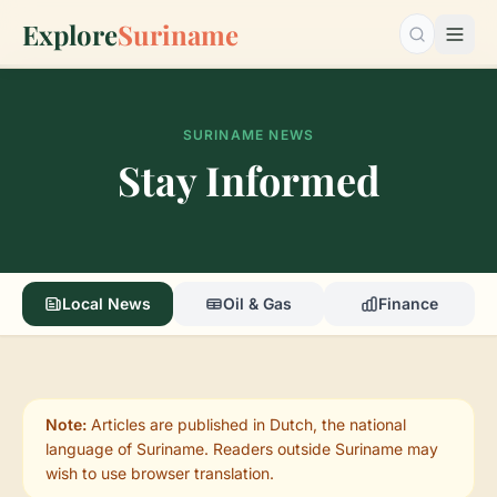
Explore
Suriname
Search…
SURINAME NEWS
Stay Informed
Local News
Oil & Gas
Finance
Note:
Articles are published in Dutch, the national
language of Suriname. Readers outside Suriname may
wish to use browser translation.