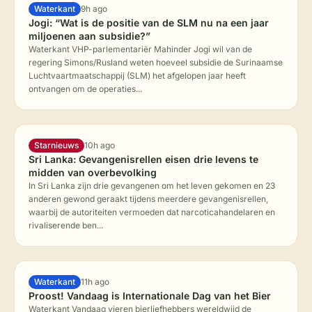
Waterkant
9h ago
Jogi: “Wat is de positie van de SLM nu na een jaar
miljoenen aan subsidie?”
Waterkant VHP-parlementariër Mahinder Jogi wil van de
regering Simons/Rusland weten hoeveel subsidie de Surinaamse
Luchtvaartmaatschappij (SLM) het afgelopen jaar heeft
ontvangen om de operaties...
Starnieuws
10h ago
Sri Lanka: Gevangenisrellen eisen drie levens te
midden van overbevolking
In Sri Lanka zijn drie gevangenen om het leven gekomen en 23
anderen gewond geraakt tijdens meerdere gevangenisrellen,
waarbij de autoriteiten vermoeden dat narcoticahandelaren en
rivaliserende ben...
Waterkant
11h ago
Proost! Vandaag is Internationale Dag van het Bier
Waterkant Vandaag vieren bierliefhebbers wereldwijd de