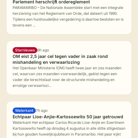
Parlement herschrijft ordereglement
PARAMARIBO – De Nationale Assemblée start met een integrale
herziening van het Reglement van Orde, dat dateert uit 1990.
Tijdens een huishoudelijke vergadering is daartoe besloten en is
tevens een ...
Starnieuws
6h ago
OM eist 2,5 jaar cel tegen vader in zaak rond
mishandeling en verwaarlozing
Het Openbaar Ministerie (OM) heeft twee jaar en zes maanden
cel, waarvan zes maanden voorwaardelijk, geëist tegen een
vader die terechtstaat voor de structurele mishandeling en
ernstige verwaarlozi...
Waterkant
7h ago
Echtpaar Lioe-Anjie–Kartosoewito 50 jaar getrouwd
Waterkant Het echtpaar Carlos Ricardo Lioe-Anjie en Soertinem
Kartosoewito heeft op dinsdag 4 augustus in alle stilte stilgestaan
bij hun gouden huwelijksjubileum in Paramaribo. Het paar kijkt