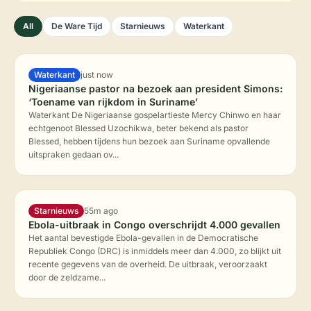
All
De Ware Tijd
Starnieuws
Waterkant
Waterkant
just now
Nigeriaanse pastor na bezoek aan president Simons:
‘Toename van rijkdom in Suriname’
Waterkant De Nigeriaanse gospelartieste Mercy Chinwo en haar
echtgenoot Blessed Uzochikwa, beter bekend als pastor
Blessed, hebben tijdens hun bezoek aan Suriname opvallende
uitspraken gedaan ov...
Starnieuws
55m ago
Ebola-uitbraak in Congo overschrijdt 4.000 gevallen
Het aantal bevestigde Ebola-gevallen in de Democratische
Republiek Congo (DRC) is inmiddels meer dan 4.000, zo blijkt uit
recente gegevens van de overheid. De uitbraak, veroorzaakt
door de zeldzame...