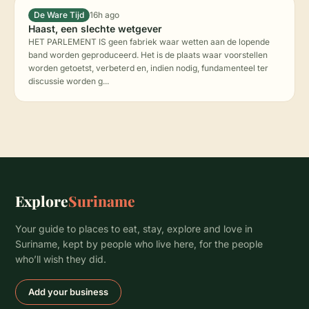
De Ware Tijd
16h ago
Haast, een slechte wetgever
HET PARLEMENT IS geen fabriek waar wetten aan de lopende
band worden geproduceerd. Het is de plaats waar voorstellen
worden getoetst, verbeterd en, indien nodig, fundamenteel ter
discussie worden g...
Explore
Suriname
Your guide to places to eat, stay, explore and love in
Suriname, kept by people who live here, for the people
who’ll wish they did.
Add your business